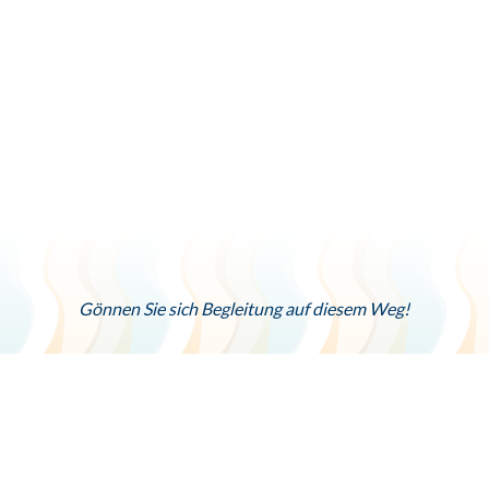
neues Tätigkeitsfeld.
Sie erkennen verfestigte Denk- und Aktionsmuster, und
deren Auswirkungen.
Sie entdecken neue Perspektiven und Handlungs-
Möglichkeiten, und deren Auswirkungen.
Sie verbessern Ihre intra- und interpersonelle
Kommunikation und Ihren Umgang mit Kritik.
Sie bekommen Unterstützung in belastenden Lebensphasen.
Gönnen Sie sich Begleitung auf diesem Weg!