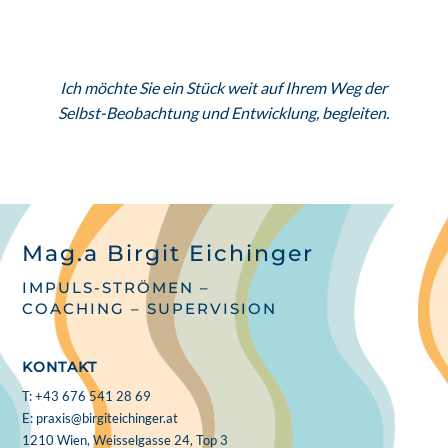
Ich möchte Sie ein Stück weit auf Ihrem Weg der
Selbst-Beobachtung und Entwicklung, begleiten.
Mag.a Birgit Eichinger
IMPULS-STRÖMEN –
COACHING – SUPERVISION
KONTAKT
T: +43 676 541 28 69
E:
praxis@birgiteichinger.at
1210 Wien, Weisselgasse 24, Top 3