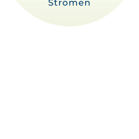
Strömen
In
Themenkursen
(ca. 3 Stunden) werden einfache
und bewährte Selbsthilfegriffe zu häufigen
Beschwerden und Gesundheitsthemen gezeigt
und geübt. Danach können Sie sich selbst oder
Angehörige durch Strömen unterstützen.
Im
Basiskurs
(ca. 16 Stunden) lernen Sie die