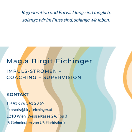
Regeneration und Entwicklung sind möglich,
solange wir im Fluss sind, solange wir leben.
Mag.a Birgit Eichinger
IMPULS-STRÖMEN –
COACHING – SUPERVISION
KONTAKT
T: +43 676 541 28 69
E:
praxis@birgiteichinger.at
1210 Wien, Weisselgasse 24, Top 3
(5 Gehminuten von U6 Floridsdorf)